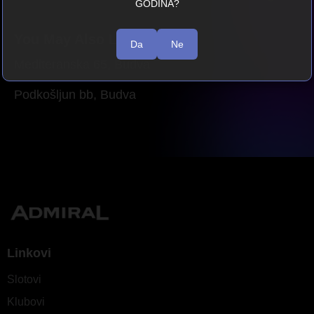
GODINA?
You May Also Like
Da
Ne
Mediteranska 65, Budva
Podkošljun bb, Budva
Linkovi
Slotovi
Klubovi