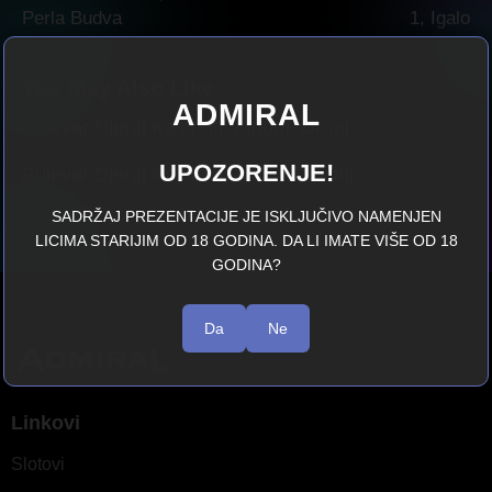
Perla Budva
1, Igalo
You May Also Like
ADMIRAL
Bulevar Djerdj Kastrioti, Atrium, Ulcinj
UPOZORENJE!
Bulevar Djerdj Kastrioti, Admiral Ulcinj
SADRŽAJ PREZENTACIJE JE ISKLJUČIVO NAMENJEN
LICIMA STARIJIM OD 18 GODINA. DA LI IMATE VIŠE OD 18
GODINA?
Da
Ne
Linkovi
Slotovi