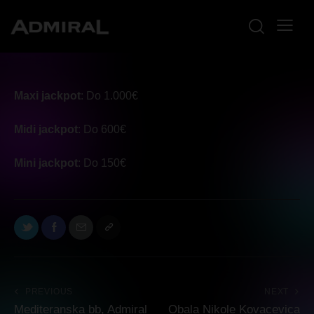
Maxi jackpot
: Do 1.000€
Midi jackpot
: Do 600€
Mini jackpot
: Do 150€
PREVIOUS
NEXT
Mediteranska bb, Admiral
Obala Nikole Kovacevica