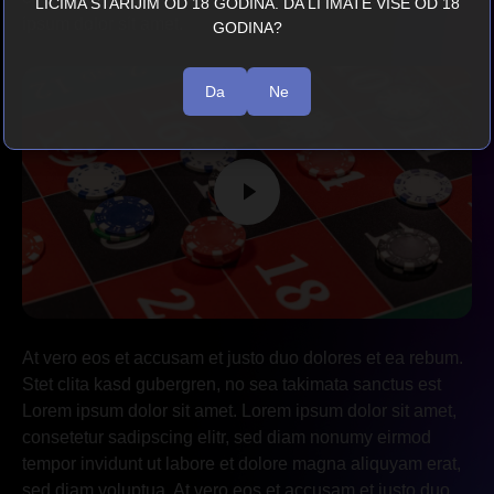
LICIMA STARIJIM OD 18 GODINA. DA LI IMATE VIŠE OD 18
ipsum dolor sit amet.
GODINA?
Da
Ne
At vero eos et accusam et justo duo dolores et ea rebum.
Stet clita kasd gubergren, no sea takimata sanctus est
Lorem ipsum dolor sit amet. Lorem ipsum dolor sit amet,
consetetur sadipscing elitr, sed diam nonumy eirmod
tempor invidunt ut labore et dolore magna aliquyam erat,
sed diam voluptua. At vero eos et accusam et justo duo